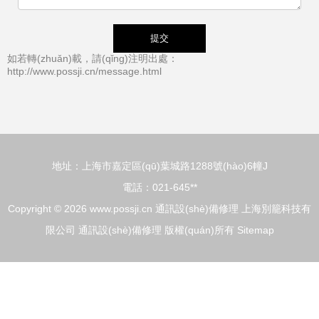
如若轉(zhuǎn)載，請(qǐng)注明出處：
http://www.possji.cn/message.html
地址：上海市嘉定區(qū)葉城路1288號(hào)6幢J
電話：021-645**
Copyright © 2026
www.possji.cn
通訊設(shè)備修理
上海別籠科技有
限公司
通訊設(shè)備修理
版權(quán)所有
Sitemap